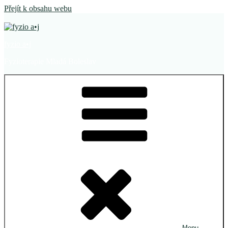
Přejít k obsahu webu
fyzio a•j
Fyzioterapie Mladá Boleslav
Menu